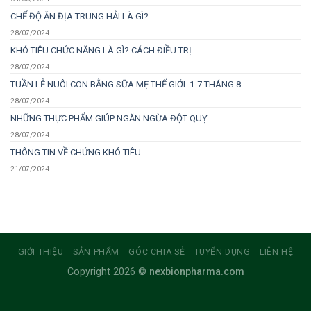
CHẾ ĐỘ ĂN ĐỊA TRUNG HẢI LÀ GÌ?
28/07/2024
KHÓ TIÊU CHỨC NĂNG LÀ GÌ? CÁCH ĐIỀU TRỊ
28/07/2024
TUẦN LỄ NUÔI CON BẰNG SỮA MẸ THẾ GIỚI: 1-7 THÁNG 8
28/07/2024
NHỮNG THỰC PHẨM GIÚP NGĂN NGỪA ĐỘT QUỴ
28/07/2024
THÔNG TIN VỀ CHỨNG KHÓ TIÊU
21/07/2024
GIỚI THIỆU
SẢN PHẨM
GÓC CHIA SẺ
TUYỂN DỤNG
LIÊN HỆ
Copyright 2026 ©
nexbionpharma.com