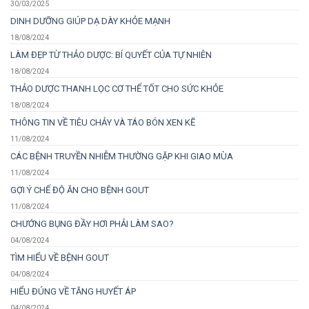
30/03/2025
DINH DƯỠNG GIÚP DẠ DÀY KHỎE MẠNH
18/08/2024
LÀM ĐẸP TỪ THẢO DƯỢC: BÍ QUYẾT CỦA TỰ NHIÊN
18/08/2024
THẢO DƯỢC THANH LỌC CƠ THỂ TỐT CHO SỨC KHỎE
18/08/2024
THÔNG TIN VỀ TIÊU CHẢY VÀ TÁO BÓN XEN KẼ
11/08/2024
CÁC BỆNH TRUYỀN NHIỄM THƯỜNG GẶP KHI GIAO MÙA
11/08/2024
GỢI Ý CHẾ ĐỘ ĂN CHO BỆNH GOUT
11/08/2024
CHƯỚNG BỤNG ĐẦY HƠI PHẢI LÀM SAO?
04/08/2024
TÌM HIỂU VỀ BỆNH GOUT
04/08/2024
HIỂU ĐÚNG VỀ TĂNG HUYẾT ÁP
04/08/2024