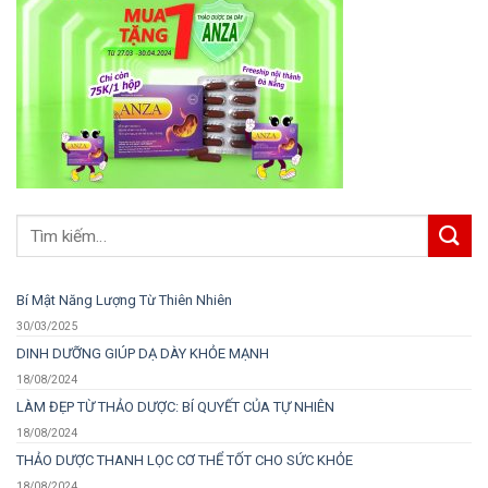
Bí Mật Năng Lượng Từ Thiên Nhiên
30/03/2025
DINH DƯỠNG GIÚP DẠ DÀY KHỎE MẠNH
18/08/2024
LÀM ĐẸP TỪ THẢO DƯỢC: BÍ QUYẾT CỦA TỰ NHIÊN
18/08/2024
THẢO DƯỢC THANH LỌC CƠ THỂ TỐT CHO SỨC KHỎE
18/08/2024