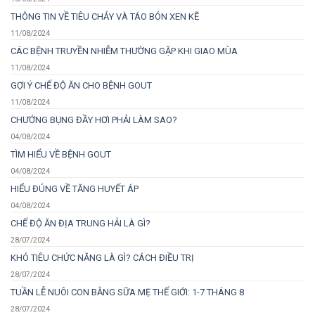
THÔNG TIN VỀ TIÊU CHẢY VÀ TÁO BÓN XEN KẼ
11/08/2024
CÁC BỆNH TRUYỀN NHIỄM THƯỜNG GẶP KHI GIAO MÙA
11/08/2024
GỢI Ý CHẾ ĐỘ ĂN CHO BỆNH GOUT
11/08/2024
CHƯỚNG BỤNG ĐẦY HƠI PHẢI LÀM SAO?
04/08/2024
TÌM HIỂU VỀ BỆNH GOUT
04/08/2024
HIỂU ĐÚNG VỀ TĂNG HUYẾT ÁP
04/08/2024
CHẾ ĐỘ ĂN ĐỊA TRUNG HẢI LÀ GÌ?
28/07/2024
KHÓ TIÊU CHỨC NĂNG LÀ GÌ? CÁCH ĐIỀU TRỊ
28/07/2024
TUẦN LỄ NUÔI CON BẰNG SỮA MẸ THẾ GIỚI: 1-7 THÁNG 8
28/07/2024